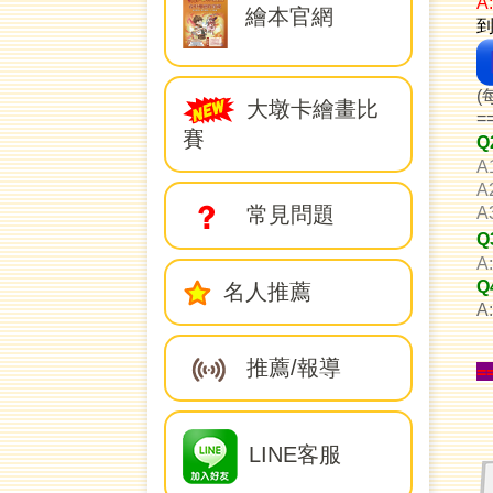
A
繪本官網
(
大墩卡繪畫比
=
賽
Q
A
A
常見問題
A
Q
A
Q
名人推薦
推薦/報導
=
LINE客服