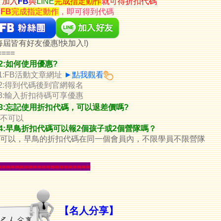
:
加入
FB
與
LINE
完成指定動作
就可得折扣代碼
到
FB
完成指定動作
，即可得到代碼
每屆皆有好友優惠!快加入!)
====
2:如何使用優惠?
1:FB活動文章網址
►點我觀看
2:得到代碼後到官網報名
3:輸入折扣待碼可享優惠
3
:忘記使用折扣代碼，可以退差價嗎?
:不可以
4:早鳥折扣代碼可以報2個孩子或2個營隊嗎？
A:可以，早鳥的折扣代碼在同一個會員內，不限學員不限營隊
=====================
【
名人分享
】