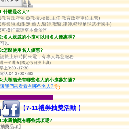
1:什麼是名人?
1教育政府領域(
教授,
校長,主任,教育政府單位主管)
2專業領域(限定:
藝人,
醫師,獸醫,律師,籃球足球武術國手)
A3可撥打電話至本會洽詢
2
:名人親戚的小孩可以用名人優惠嗎?
:可以
3
:怎麼使用名人優惠?
A:請於上班時間來電，有專人為您服務
週一至週五(國定假日沒上班)
早上9:30~17:30
電話:04-37007883
4
:大墩陽光有哪些名人的小孩參加過?
:
讓我們來看看有哪些名人?
=====================
7-11禮券抽獎
活動
【
】
1
:本屆抽獎有哪些獎項呢?
【抽獎品項】