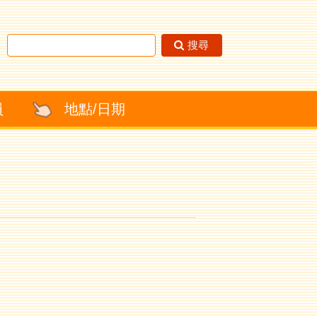
搜尋
員
地點/日期