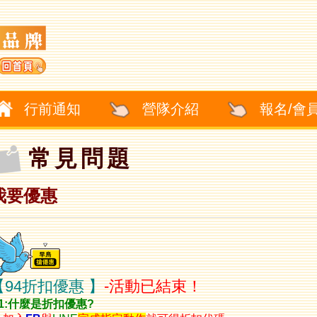
行前通知
營隊介紹
報名/會
常見問題
我要優惠
【94折扣優惠 】
-活動已結束！
1:
什麼是折扣優惠
?