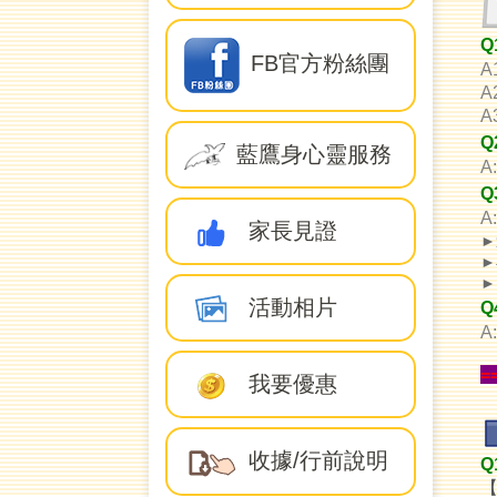
Q
FB官方粉絲團
A
A
Q
藍鷹身心靈服務
A
Q
家長見證
►
►
►
活動相片
Q
A
=
我要優惠
收據/行前說明
Q