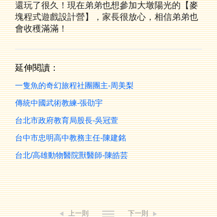
還玩了很久！
現在弟弟也想參加大墩陽光的【麥
塊程式遊戲設計營】，
家長很放心，相信弟弟也
會收穫滿滿！
延伸閱讀：
一隻魚的奇幻旅程社團團主-周美梨
傳統中國武術教練-張劭宇
台北市政府教育局股長-吳冠萱
台中市忠明高中教務主任-陳建銘
台北/高雄動物醫院獸醫師-陳皓芸
上一則
下一則