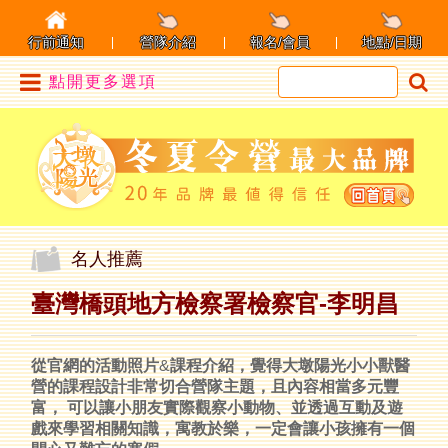
行前通知
營隊介紹
報名/會員
地點/日期
點開更多選項
名人推薦
臺灣橋頭地方檢察署檢察官-李明昌
從官網的活動照片
&
課程介紹，覺得大墩陽光小小獸醫
營的課程設計非常切合營隊主題，且內容相當多元豐
富，
可以讓小朋友實際觀察小動物、並透過互動及遊
戲來學習相關知識，寓教於樂，一定會讓小孩擁有一個