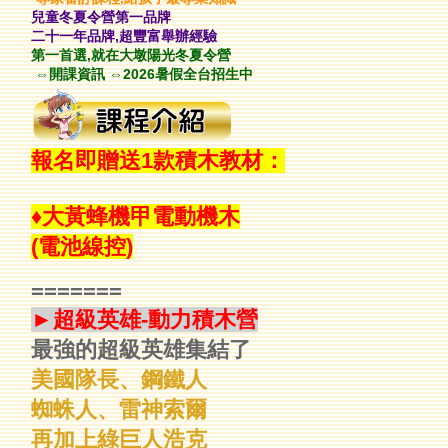
兒童冬夏令營第一品牌
二十一年品牌,超豐富舉辦經驗
第一首選,就在大墩陽光冬夏令營
⇔開課資訊 ⇔2026暑假全台招生中
報名即贈送1款積木教材：
♦大黃蜂機甲電動機木
(電池線控)
=======
►超級英雄-動力積木營
最強的超級英雄集結了
美國隊長、鋼鐵人
蜘蛛人、雷神索爾
再加上綠巨人浩克