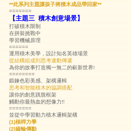
**此系列主題讓孩子將積木成品帶回家**
=======
【主題三 積木創意場景】
打破積木限制
在拼裝挑戰中
學習機械原理
======
運用積木美學，設計知名英雄場景
從結構組成到思考連動傳遞
為你的故事打造獨一無二的嶄新世界!
========
鍛鍊色彩美感、架構邏輯
思考和智能積木的協調搭配
讓你的創意跳脫框架
觸動你最熱血的想像力!!
=======
並從中學習動力積木邏輯架構
(1)槓桿力學
(2)齒輪傳動