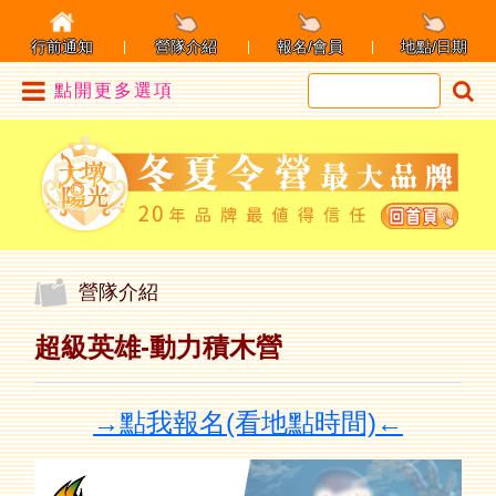
行前通知
營隊介紹
報名/會員
地點/日期
點開更多選項
營隊介紹
超級英雄-動力積木營
→點我報名(看地點時間)←