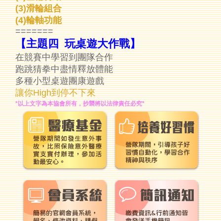
(3)滑輪組合
(4)輪軸功能
=======
【主題四 玩桌遊大作戰】
在競賽中學習到團隊合作
跑跳猜拳中盡情釋放體能
多種小型桌遊團康遊戲
讓你High到停不下來
*以上文字為本協會所有，抄襲將以法律責任必究*