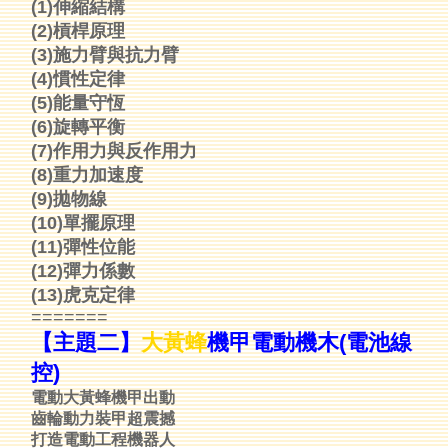
(1)伸縮結構
(2)槓桿原理
(3)施力臂與抗力臂
(4)慣性定律
(5)能量守恆
(6)旋轉平衡
(7)作用力與反作用力
(8)重力加速度
(9)拋物線
(10)單擺原理
(11)彈性位能
(12)彈力係數
(13)虎克定律
=======
【主題二】
大黃蜂
機甲電動機木(電池線
控)
電動大黃蜂機甲出動
齒輪動力裝甲超震撼
打造電動工程機器人