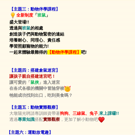
【主題三：動物伴學課程】
全新制度
「
班鼠
」
盛大登場!!
透過與
班鼠
的相處
創造孩子們與動物緊密的連結
培養耐心、同理心、責任感
學習照顧寵物的能力!
一起來體驗最難得的
【動物伴學課程】
吧!
【主題四：搭建倉鼠迷宮】
讓孩子親自搭建迷宮吧！
讓可愛的「
鼠俠
」進入迷宮
在各式各樣的機關中冒險穿梭
牠能成功找到出口，吃到美食嗎？
【主題五：動物實際觀察】
大墩陽光聘請專訓師資帶著
狗狗、
三線鼠、兔子
,
來上課囉!!
透過
專業知識
搭配
實際觀察
，更加了解小動物吧
【主題六：運動放電趣】