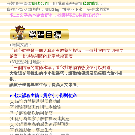
在競賽中學習
團隊合作
，跑跳猜拳中盡情
釋放體能
，
多種小型活動遊戲，讓你High
到停不下來，等你來挑戰!
*
以上文字為本協會所有，抄襲將以法律責任必究
*
●達爾文說：
「關心動物是一個人真正有教養的標誌，一個社會的文明程度
越高，其道德關懷的範圍就越寬廣」
●印度聖雄甘地說：
「一個國家的道德水準，看它對動物的態度便可以知道」
大墩陽光所推出的小小獸醫營，讓動物保護及防疫觀念從小扎
根，
讓孩子學會尊重生命，提高人文素養。
►七大課程主軸，貫穿小小獸醫使命
(1)貓狗身體構造與器官功能
(2)體驗獸醫工作與理學檢驗
(3)了解寵物疾病與預防
(4)從行為觀察了解貓狗表達其意
(5)犬貓寄生蟲的感染途徑與預防
(6)保護動物，尊重生命