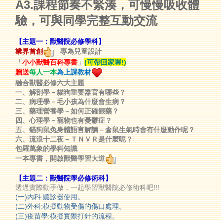
A3.課程節奏不緊湊，可慢慢吸收體
驗，可與同學完整互動交流
【主題一：獸醫院必修學科】
業界首創
專為兒童設計
「
小小獸醫百科專書
」
(可帶回家喔!)
贈送
每人一本
為上課教材
融合獸醫必修六大主題
一、解剖學－貓狗重要器官有哪些？
二、病理學－毛小孩為什麼會生病？
三、藥理營養學－如何正確餵藥？
四、心理學－寵物也有憂鬱症？
五、貓狗鼠兔身體語言解讀－倉鼠生氣時會有什麼動作呢？
六、流浪十二夜－ＴＮＶＲ是什麼呢？
包羅萬象的學科知識
一本專書，開啟獸醫學習大道
【主題二：獸醫院學必修術科】
透過實際動手做，一起學習獸醫院必修術科吧!!!
(一
)
內科
:聽診器使用。
(二
)
外科
:模擬動物受傷的傷口處理。
(三
)
疫苗學:模擬實際打針的流程。