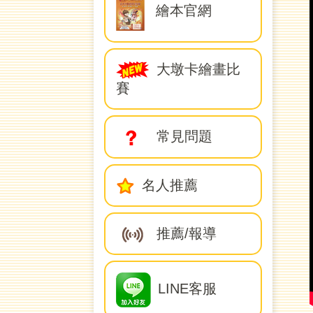
繪本官網
大墩卡繪畫比
賽
常見問題
名人推薦
推薦/報導
LINE客服