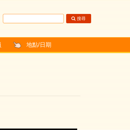
搜尋
員
地點/日期