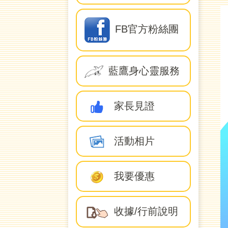
FB官方粉絲團
藍鷹身心靈服務
家長見證
活動相片
我要優惠
收據/行前說明