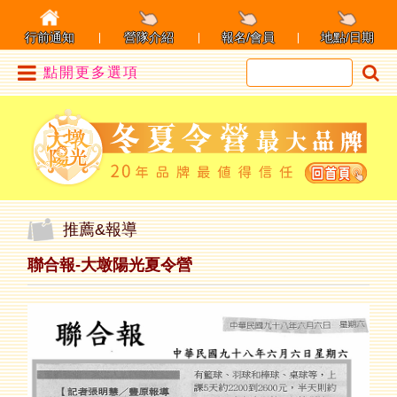
行前通知
營隊介紹
報名/會員
地點/日期
點開更多選項
推薦&報導
聯合報-大墩陽光夏令營