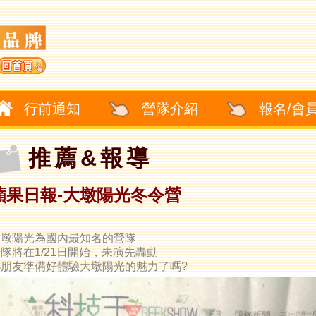
行前通知
營隊介紹
報名/會
推薦&報導
蘋果日報-大墩陽光冬令營
大墩陽光為國內最知名的營隊
隊將在1/21日開始，未演先轟動
小朋友準備好體驗大墩陽光的魅力了嗎?