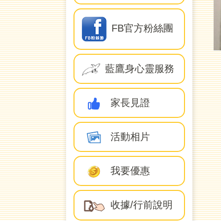
FB官方粉絲團
藍鷹身心靈服務
家長見證
活動相片
我要優惠
收據/行前說明