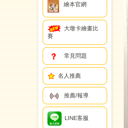
繪本官網
大墩卡繪畫比
賽
常見問題
名人推薦
推薦/報導
LINE客服