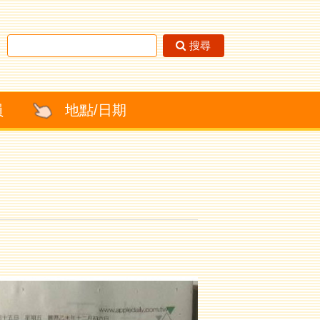
搜尋
員
地點/日期