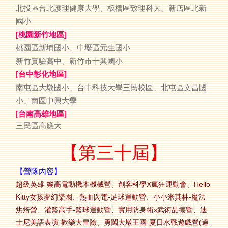
北投區台北護理健康大學、板橋區致理科大、新店區北新
國小
[
桃園新竹地區]
桃園區新埔國小、中壢區元生國小
新竹實驗高中、新竹市十興國小
[
台中彰化地區]
南屯區大墩國小、台中科技大學三民校區、
北屯區文昌國
小、南區中興大學
[
台南高雄地區]
三民區高應大
【第三十屆】
【營隊內容】
、創客科學X瘋狂運動會
、Hello
超級英雄-樂高電動機木機械營
Kitty女孩夢幻樂園
、
魔法
熱血閃電-足球運動營、小小米其林-
烘焙營、灌籃高手-籃球運動營、實用防身術x武術品德營、迪
士尼美語表演-歡樂大冒險
、勇闖大墩王國-
過
夏日水戰遊戲營(