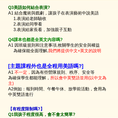
Q3
美語如何結合表演?
A1
結合魔術與戲劇，讓孩子在表演藝術中說美語
1.表演給老師驗收
2.表演給同學看
3.表演給家長看，加強親子互動
Q4
課本也都是全英文內容嗎?
A1 因班級規則和注意事項,攸關學生的安全與權益
為確保能全面理解,
我們將提供中文+英文的說明
[主題課程外也是全程用美語嗎?]
A1
不一定，
因為有些營隊規則、秩序、安全等
為確保學生都能理解，
所以會中英雙語並用(以中文為
主)
A2例如：報到時間、午餐午休、放學前活動，會用為
中英雙語進行
【有程度限制嗎?】
Q1我孩子程度很高，會不會太簡單
?