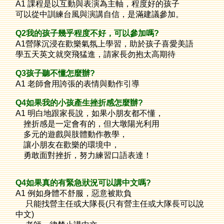
A1 課程是以互動與表演為主軸，程度好的孩子
可以從中訓練台風與演講自信，是滿建議參加。
Q2
我的孩子幾乎程度不好，可以參加嗎?
A1營隊
沉浸在歡樂氣氛上學習，助於孩子喜愛美語
學五天英文就突飛猛進，請
家長勿抱太高期待
Q3
孩子聽不懂怎麼辦?
A1 老師會用誇張的表情與動作引導
Q4
如果我的小孩產生挫折感怎麼辦?
A1 明白地跟家長說，如果小朋友都不懂，
挫折感是一定會有的，但大墩陽光利用
多元的遊戲與肢體動作教學，
讓小朋友在歡樂的環境中，
勇敢面對挫折，努力練習口語表達！
Q4
如果真的有緊急狀況可以講中文嗎?
A1 例如身體不舒服，惡意被欺負
只能找營主任或大隊長(只有營主任或大隊長可以說
中文)