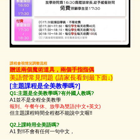
課程會視情況調整流程
贈送兩個魔術道具，兩個手指指偶
美語營常見問題 (請家長看到最下面↓)
[主題課程是全美教學嗎?]
Q1:主題
是全美教學嗎?有外國人教嗎?
A1並不是全程全美教學
報到、午餐午休、放學為雙語(中文+英文)
但主題課程時間全程都不能說中文喔!!
Q2
上課時用全美語嗎?
A1 對!!不會有任何一句中文，